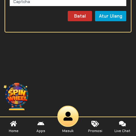
Batal
Atur Ulang
Home
Apps
Masuk
Promosi
Live Chat